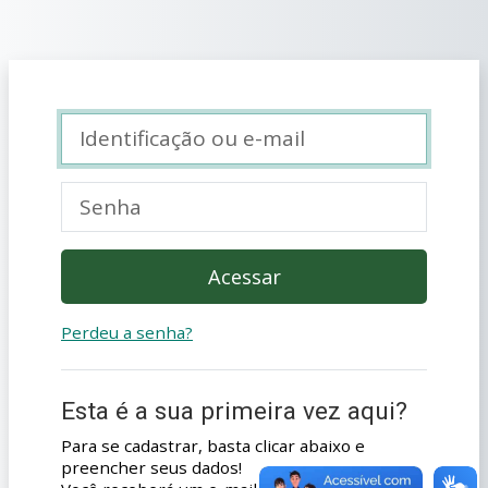
Ir para o conteúdo principal
Avançar para criar nova conta
Identificação ou e-mail
Senha
Acessar
Perdeu a senha?
Esta é a sua primeira vez aqui?
Para se cadastrar, basta clicar abaixo e
preencher seus dados!