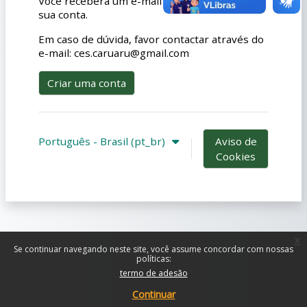
Você receberá um e-mail de confirmação da
sua conta.
Em caso de dúvida, favor contactar através do
e-mail: ces.caruaru@gmail.com
Criar uma conta
Português - Brasil ‎(pt_br)‎
Aviso de
Cookies
x
Se continuar navegando neste site, você assume concordar com nossas
políticas:
termo de adesão
Continuar